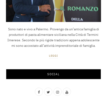
Sono nato e vivo a Palermo. Provengo da un’antica famiglia di
produttori di pasta alimentare siciliana nella Città di Termini
Imerese. Secondo le più rigide tradizioni appena adolescente
mi sono accostato all’attività imprenditoriale di famiglia.
LEGGI
SOCIAL
F
T
I
Y
a
w
n
o