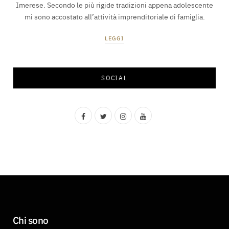
Imerese. Secondo le più rigide tradizioni appena adolescente
mi sono accostato all’attività imprenditoriale di famiglia.
LEGGI
SOCIAL
F
T
I
Y
a
w
n
o
c
i
s
u
e
t
t
T
b
t
a
u
o
e
g
b
Chi sono
o
r
r
e