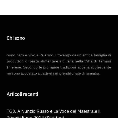
c
i
s
u
e
t
t
T
b
t
a
u
o
e
g
b
Chi sono
o
r
r
e
k
a
Sono nato e vivo a Palermo. Provengo da un’antica famiglia di
m
produttori di pasta alimentare siciliana nella Città di Termini
Imerese. Secondo le più rigide tradizioni appena adolescente
mi sono accostato all’attività imprenditoriale di famiglia.
Articoli recenti
TG3. A Nunzio Russo e La Voce del Maestrale il
Premio Elmo 2014 (Scrittori)