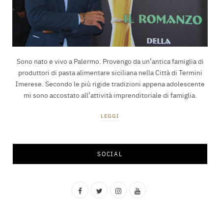
Sono nato e vivo a Palermo. Provengo da un’antica famiglia di
produttori di pasta alimentare siciliana nella Città di Termini
Imerese. Secondo le più rigide tradizioni appena adolescente
mi sono accostato all’attività imprenditoriale di famiglia.
LEGGI
SOCIAL
F
T
I
Y
a
w
n
o