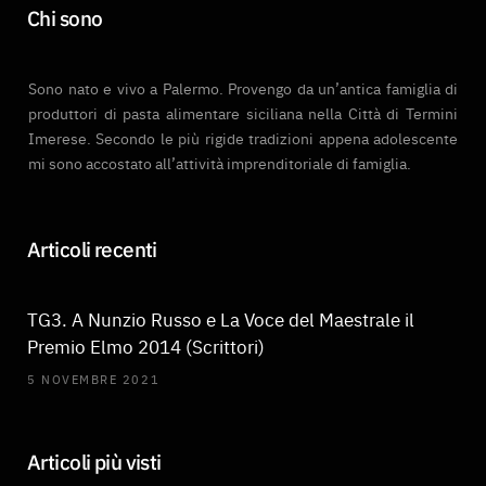
Chi sono
o
r
r
e
k
a
Sono nato e vivo a Palermo. Provengo da un’antica famiglia di
m
produttori di pasta alimentare siciliana nella Città di Termini
Imerese. Secondo le più rigide tradizioni appena adolescente
mi sono accostato all’attività imprenditoriale di famiglia.
Articoli recenti
TG3. A Nunzio Russo e La Voce del Maestrale il
Premio Elmo 2014 (Scrittori)
5 NOVEMBRE 2021
Articoli più visti