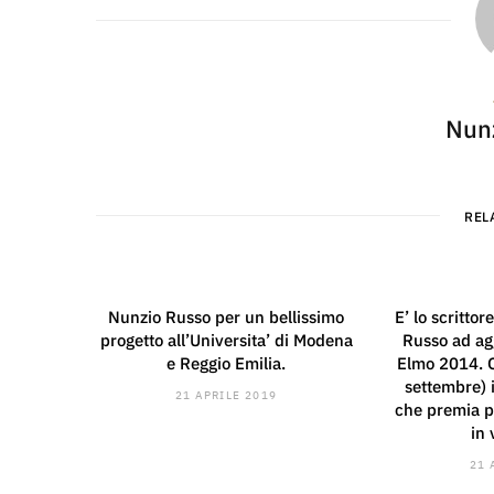
Nun
REL
Nunzio Russo per un bellissimo
E’ lo scritto
progetto all’Universita’ di Modena
Russo ad agg
e Reggio Emilia.
Elmo 2014. O
settembre) 
21 APRILE 2019
che premia pe
in
21 