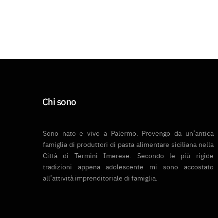
Chi sono
Sono nato e vivo a Palermo. Provengo da un’antica
famiglia di produttori di pasta alimentare siciliana nella
Città di Termini Imerese. Secondo le più rigide
tradizioni appena adolescente mi sono accostato
all’attività imprenditoriale di famiglia.