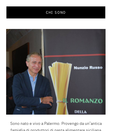
CHI SONO
Sono nato e vivo a Palermo. Provengo da un’antica
famiglia di produttori di pasta alimentare siciliana