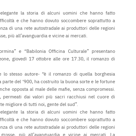
legante la storia di alcuni uomini che hanno fatto
ifficoltà e che hanno dovuto soccombere soprattutto a
enza di una rete autostradale ai produttori delle regioni
se, più all’avanguardia e vicine ai mercati.
ormina” e “Babilonia Officina Culturale” presentano
leone, giovedì 17 ottobre alle ore 17.30, il romanzo di
 lo stesso autore- “è il romanzo di quella borghesia
 parte del ‘900, ha costruito la buona sorte e le fortune
 anche opposta al male delle mafie, senza compromessi.
permeati dai valori più sacri racchiusi nel cuore di
 migliore di tutti noi, gente del sud”.
legante la storia di alcuni uomini che hanno fatto
ifficoltà e che hanno dovuto soccombere soprattutto a
enza di una rete autostradale ai produttori delle regioni
 grosse, più all’avanguardia e vicine ai mercati. La