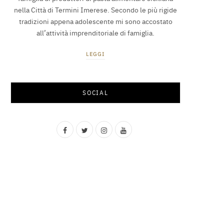
nella Città di Termini Imerese. Secondo le più rigide
tradizioni appena adolescente mi sono accostato
all’attività imprenditoriale di famiglia.
LEGGI
SOCIAL
F
T
I
Y
a
w
n
o
c
i
s
u
e
t
t
T
b
t
a
u
o
e
g
b