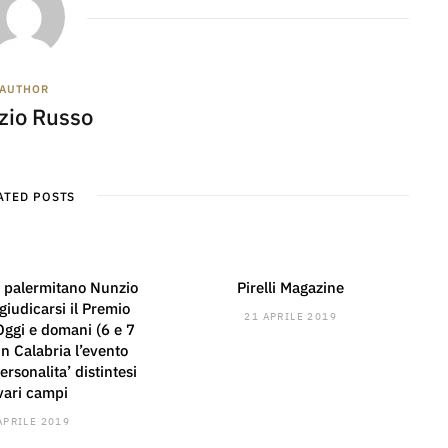
AUTHOR
zio Russo
ATED POSTS
re palermitano Nunzio
Pirelli Magazine
iudicarsi il Premio
21 APRILE 2019
ggi e domani (6 e 7
in Calabria l’evento
rsonalita’ distintesi
 vari campi
APRILE 2019