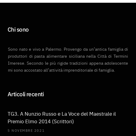
b
t
a
u
o
e
g
b
Chi sono
o
r
r
e
k
a
Sono nato e vivo a Palermo. Provengo da un’antica famiglia di
m
produttori di pasta alimentare siciliana nella Città di Termini
Imerese. Secondo le più rigide tradizioni appena adolescente
mi sono accostato all’attività imprenditoriale di famiglia.
Articoli recenti
TG3. A Nunzio Russo e La Voce del Maestrale il
Premio Elmo 2014 (Scrittori)
5 NOVEMBRE 2021