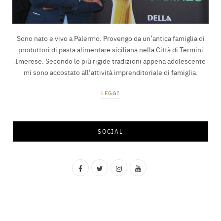
Sono nato e vivo a Palermo. Provengo da un’antica famiglia di
produttori di pasta alimentare siciliana nella Città di Termini
Imerese. Secondo le più rigide tradizioni appena adolescente
mi sono accostato all’attività imprenditoriale di famiglia.
LEGGI
SOCIAL
F
T
I
Y
a
w
n
o
c
i
s
u
e
t
t
T