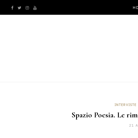
H
F
T
I
Y
a
w
n
o
c
i
s
u
e
t
t
T
b
t
a
u
o
e
g
b
o
r
r
e
INTERVISTE
k
a
Spazio Poesia. Le rime
21 
m