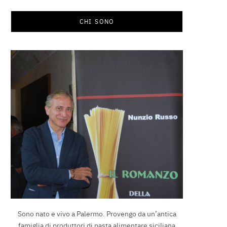
CHI SONO
Sono nato e vivo a Palermo. Provengo da un’antica
famiglia di produttori di pasta alimentare siciliana