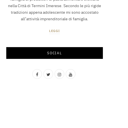
nella Città di Termini Imerese. Secondo le più rigide
tradizioni appena adolescente mi sono accostato
all’attività imprenditoriale di famiglia.
LEGGI
SOCIAL
F
T
I
Y
a
w
n
o
c
i
s
u
e
t
t
T
b
t
a
u
o
e
g
b